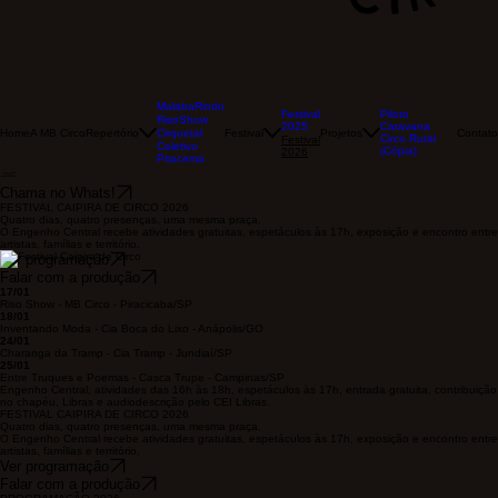
MalabaRindo
Festival
Piloto
RisoShow
2025
Caravana
Home
A MB Circo
Repertório
Festival
Projetos
Contato
Cirquetal
Circo Rural
Festival
Coletivo
(Cópia)
2026
Piracema
Chama no Whats!
FESTIVAL CAIPIRA DE CIRCO 2026
Quatro dias, quatro presenças, uma mesma praça.
O Engenho Central recebe atividades gratuitas, espetáculos às 17h, exposição e encontro entre
artistas, famílias e território.
Ver programação
Falar com a produção
17/01
Riso Show - MB Circo - Piracicaba/SP
18/01
Inventando Moda - Cia Boca do Lixo - Anápolis/GO
24/01
Charanga da Tramp - Cia Tramp - Jundiaí/SP
25/01
Entre Truques e Poemas - Casca Trupe - Campinas/SP
Engenho Central, atividades das 16h às 18h, espetáculos às 17h, entrada gratuita, contribuição
no chapéu, Libras e audiodescrição pelo CEI Libras.
FESTIVAL CAIPIRA DE CIRCO 2026
Quatro dias, quatro presenças, uma mesma praça.
O Engenho Central recebe atividades gratuitas, espetáculos às 17h, exposição e encontro entre
artistas, famílias e território.
Ver programação