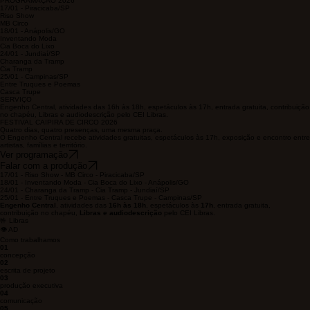
Falar com a produção
PROGRAMAÇÃO 2026
17/01 - Piracicaba/SP
Riso Show
MB Circo
18/01 - Anápolis/GO
Inventando Moda
Cia Boca do Lixo
24/01 - Jundiaí/SP
Charanga da Tramp
Cia Tramp
25/01 - Campinas/SP
Entre Truques e Poemas
Casca Trupe
SERVIÇO
Engenho Central, atividades das 16h às 18h, espetáculos às 17h, entrada gratuita, contribuição
no chapéu, Libras e audiodescrição pelo CEI Libras.
FESTIVAL CAIPIRA DE CIRCO 2026
Quatro dias, quatro presenças, uma mesma praça.
O Engenho Central recebe atividades gratuitas, espetáculos às 17h, exposição e encontro entre
artistas, famílias e território.
Ver programação
Falar com a produção
17/01 - Riso Show - MB Circo - Piracicaba/SP
18/01 - Inventando Moda - Cia Boca do Lixo - Anápolis/GO
24/01 - Charanga da Tramp - Cia Tramp - Jundiaí/SP
25/01 - Entre Truques e Poemas - Casca Trupe - Campinas/SP
Engenho Central
, atividades das
16h às 18h
, espetáculos às
17h
, entrada gratuita,
contribuição no chapéu,
Libras e audiodescrição
pelo CEI Libras.
🤟 Libras
👁️ AD
Como trabalhamos
01
concepção
02
escrita de projeto
03
produção executiva
04